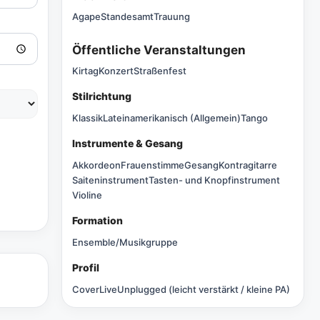
Agape
Standesamt
Trauung
Öffentliche Veranstaltungen
Kirtag
Konzert
Straßenfest
Stilrichtung
Klassik
Lateinamerikanisch (Allgemein)
Tango
Instrumente & Gesang
Akkordeon
Frauenstimme
Gesang
Kontragitarre
Saiteninstrument
Tasten- und Knopfinstrument
Violine
Formation
Ensemble/Musikgruppe
Profil
Cover
Live
Unplugged (leicht verstärkt / kleine PA)