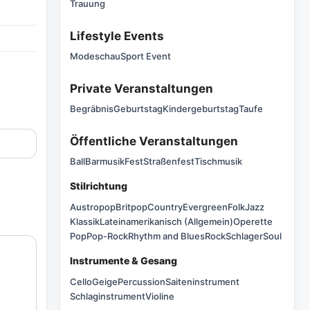
Trauung
Lifestyle Events
Modeschau
Sport Event
Private Veranstaltungen
Begräbnis
Geburtstag
Kindergeburtstag
Taufe
Öffentliche Veranstaltungen
Ball
Barmusik
Fest
Straßenfest
Tischmusik
Stilrichtung
Austropop
Britpop
Country
Evergreen
Folk
Jazz
Klassik
Lateinamerikanisch (Allgemein)
Operette
Pop
Pop-Rock
Rhythm and Blues
Rock
Schlager
Soul
Instrumente & Gesang
Cello
Geige
Percussion
Saiteninstrument
Schlaginstrument
Violine