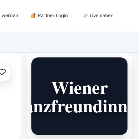
r werden
Partner Login
Live sehen
♡
Zur Auswahl hinzufügen
Wiener
Tanzfreundinne