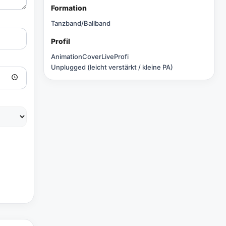
Formation
Tanzband/Ballband
Profil
Animation
Cover
Live
Profi
Unplugged (leicht verstärkt / kleine PA)