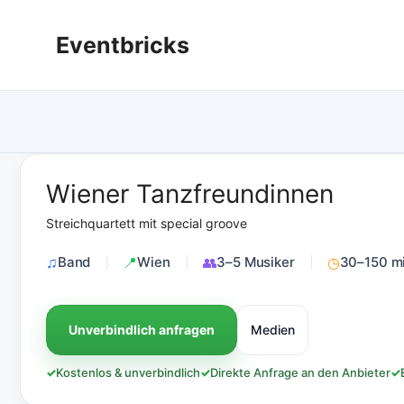
Zum
Inhalt
Eventbricks
springen
Wiener Tanzfreundinnen
Streichquartett mit special groove
Band
Wien
3–5 Musiker
30–150 m
Unverbindlich anfragen
Medien
✓
Kostenlos & unverbindlich
✓
Direkte Anfrage an den Anbieter
✓