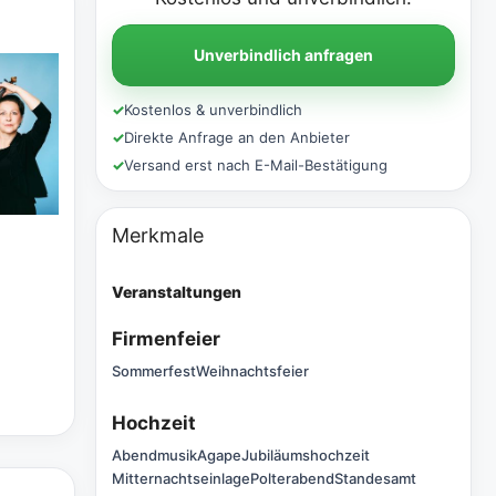
Unverbindlich anfragen
✓
Kostenlos & unverbindlich
✓
Direkte Anfrage an den Anbieter
✓
Versand erst nach E-Mail-Bestätigung
Merkmale
Veranstaltungen
Firmenfeier
Sommerfest
Weihnachtsfeier
Hochzeit
Abendmusik
Agape
Jubiläumshochzeit
Mitternachtseinlage
Polterabend
Standesamt