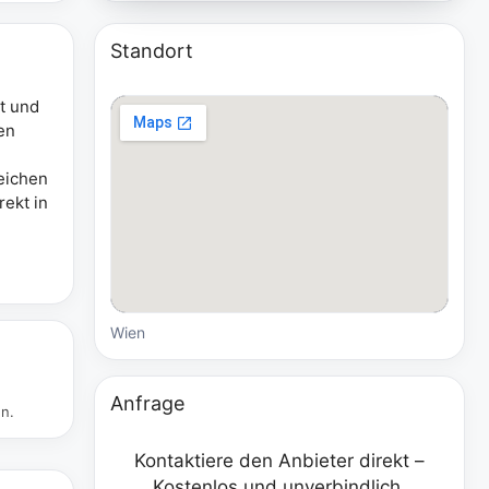
Standort
t und
en
eichen
rekt in
Wien
Anfrage
en.
Kontaktiere den Anbieter direkt –
Kostenlos und unverbindlich.