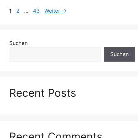
Seite
Seite
Seite
1
2
…
43
Weiter
→
Suchen
Suchen
Recent Posts
Recent Comments