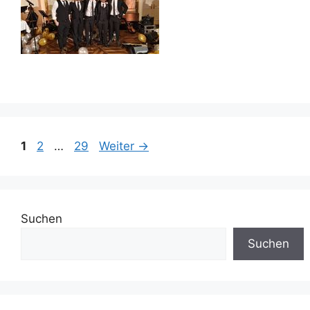
Seite
Seite
Seite
1
2
…
29
Weiter
→
Suchen
Suchen