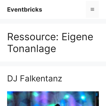
Zum
Eventbricks
Inhalt
Menü
springen
Ressource:
Eigene
Tonanlage
DJ Falkentanz