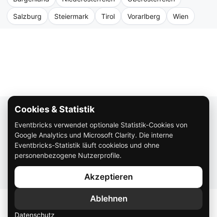
Salzburg
Steiermark
Tirol
Vorarlberg
Wien
Cookies & Statistik
Über Eventbricks
Eventbricks verwendet optionale Statistik-Cookies von
So funktioniert Eventbricks
Google Analytics und Microsoft Clarity. Die interne
Impressum
Eventbricks-Statistik läuft cookielos und ohne
personenbezogene Nutzerprofile.
Datenschutz
Akzeptieren
AGB
Ablehnen
Datenschutz