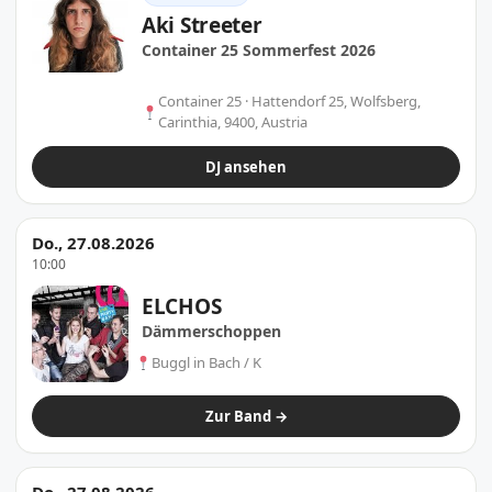
Aki Streeter
Container 25 Sommerfest 2026
Container 25 · Hattendorf 25, Wolfsberg,
Carinthia, 9400, Austria
DJ ansehen
Do., 27.08.2026
10:00
ELCHOS
Dämmerschoppen
Buggl in Bach / K
Zur Band →