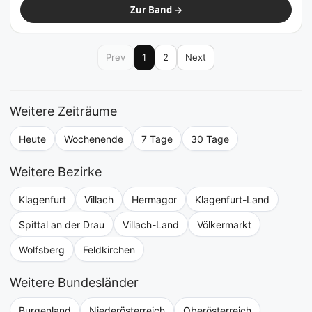
Zur Band →
Prev
1
2
Next
Weitere Zeiträume
Heute
Wochenende
7 Tage
30 Tage
Weitere Bezirke
Klagenfurt
Villach
Hermagor
Klagenfurt-Land
Spittal an der Drau
Villach-Land
Völkermarkt
Wolfsberg
Feldkirchen
Weitere Bundesländer
Burgenland
Niederösterreich
Oberösterreich