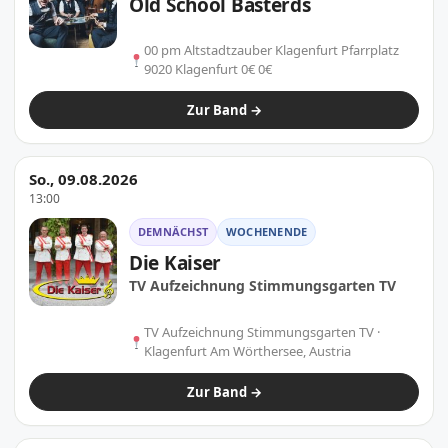
Old School Basterds
00 pm Altstadtzauber Klagenfurt Pfarrplatz
9020 Klagenfurt 0€ 0€
Zur Band →
So., 09.08.2026
13:00
DEMNÄCHST
WOCHENENDE
Die Kaiser
TV Aufzeichnung Stimmungsgarten TV
TV Aufzeichnung Stimmungsgarten TV ·
Klagenfurt Am Wörthersee, Austria
Zur Band →