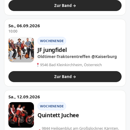
Zur Band →
So., 06.09.2026
10:00
WOCHENENDE
JF jungfidel
Oldtimer-Traktorentreffen @Kaiserburg
9546 Bad Kleinkirchheim, Österreich
Zur Band →
Sa., 12.09.2026
WOCHENENDE
Quintett Juchee
9844 Heiligenblut am Großglockner, Kärnten,