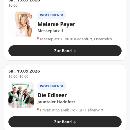
16:00
WOCHENENDE
Melanie Payer
Messeplatz 1
Messeplatz 1 · 9020 Klagenfurt, Österreich
Zur Band →
Sa., 19.09.2026
16:00–16:00
WOCHENENDE
Die Edlseer
Jauntaler Hadnfest
Privat: 9155 Bleiburg - GH Hafnerwirt
Zur Band →