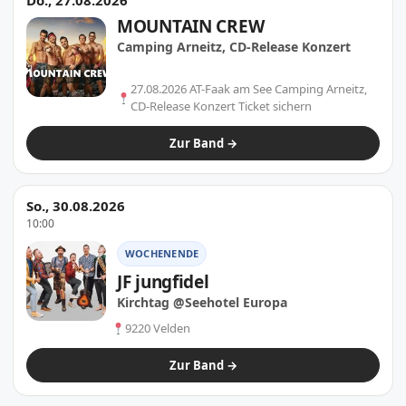
Do., 27.08.2026
MOUNTAIN CREW
Camping Arneitz, CD-Release Konzert
27.08.2026 AT-Faak am See Camping Arneitz,
CD-Release Konzert Ticket sichern
Zur Band →
So., 30.08.2026
10:00
WOCHENENDE
JF jungfidel
Kirchtag @Seehotel Europa
9220 Velden
Zur Band →