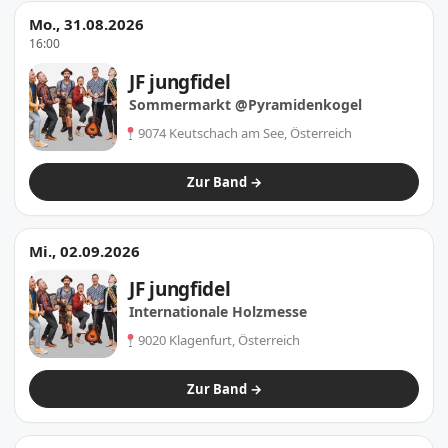
Mo., 31.08.2026
16:00
JF jungfidel
Sommermarkt @Pyramidenkogel
9074 Keutschach am See, Österreich
Zur Band →
Mi., 02.09.2026
JF jungfidel
Internationale Holzmesse
9020 Klagenfurt, Österreich
Zur Band →