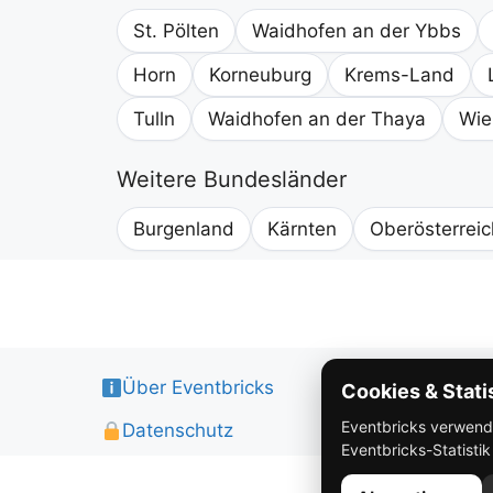
St. Pölten
Waidhofen an der Ybbs
Horn
Korneuburg
Krems-Land
Tulln
Waidhofen an der Thaya
Wie
Weitere Bundesländer
Burgenland
Kärnten
Oberösterreic
Über Eventbricks
Cookies & Stati
Eventbricks verwendet
Datenschutz
Eventbricks-Statisti