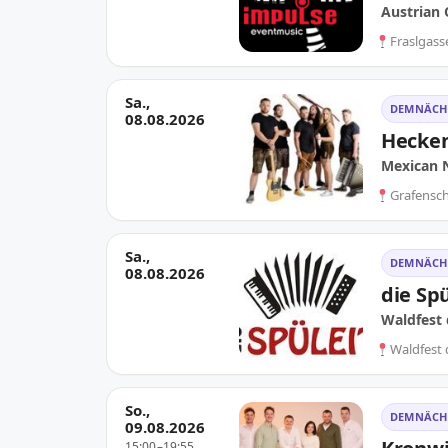
Austrian 
Fraslgass
Sa.,
DEMNÄCH
08.08.2026
Hecken
Mexican N
Grafensc
Sa.,
DEMNÄCH
08.08.2026
die Spü
Waldfest
Waldfest 
So.,
DEMNÄCH
09.08.2026
15:00–19:55