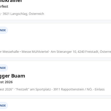
ldkrainer
rfest
· 3921 Langschlag, Österreich
NDE
er Messehalle • Messe Mühlviertel · Am Stieranger 10, 4240 Freistadt, Österre
NDE
agger Buam
est 2026
est 2026" · "Festzelt" am Sportplatz - 3911 Rappottenstein / NÖ. - Einlass
NDE