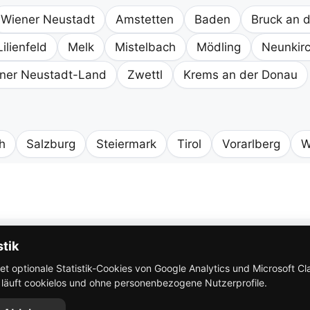
Wiener Neustadt
Amstetten
Baden
Bruck an d
Lilienfeld
Melk
Mistelbach
Mödling
Neunkir
ner Neustadt-Land
Zwettl
Krems an der Donau
h
Salzburg
Steiermark
Tirol
Vorarlberg
W
So funktioniert Eventbricks
stik
 optionale Statistik-Cookies von Google Analytics und Microsoft Clar
AGB
k läuft cookielos und ohne personenbezogene Nutzerprofile.