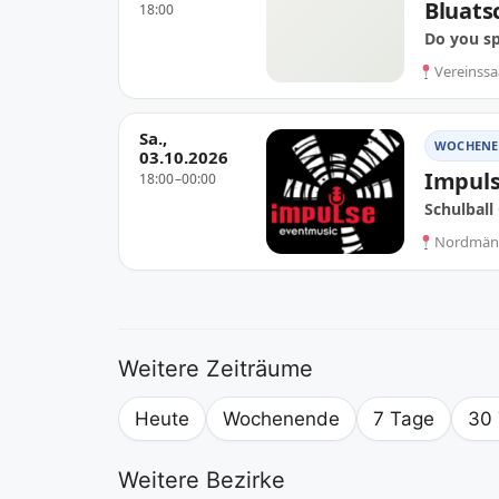
Bluats
18:00
Do you s
Vereinssa
Sa.,
WOCHENE
03.10.2026
Impuls
18:00–00:00
Schulbal
Nordmänne
Weitere Zeiträume
Heute
Wochenende
7 Tage
30
Weitere Bezirke