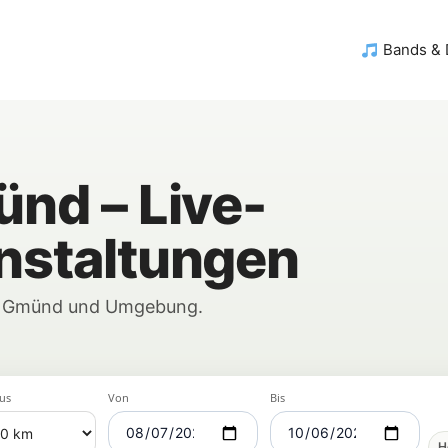
Bands &
ünd – Live-
nstaltungen
in Gmünd und Umgebung.
us
Von
Bis
H