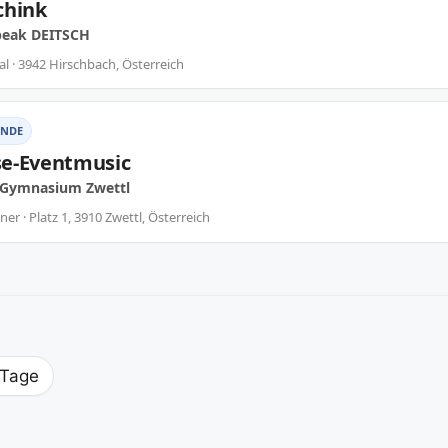
chink
peak DEITSCH
al · 3942 Hirschbach, Österreich
NDE
e-Eventmusic
l Gymnasium Zwettl
r · Platz 1, 3910 Zwettl, Österreich
 Tage