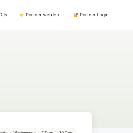
 DJs
Partner werden
Partner Login
eute
Wochenende
7 Tage
30 Tage