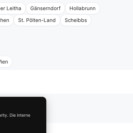
er Leitha
Gänserndorf
Hollabrunn
chen
St. Pölten-Land
Scheibbs
ien
Impressum
ity. Die interne