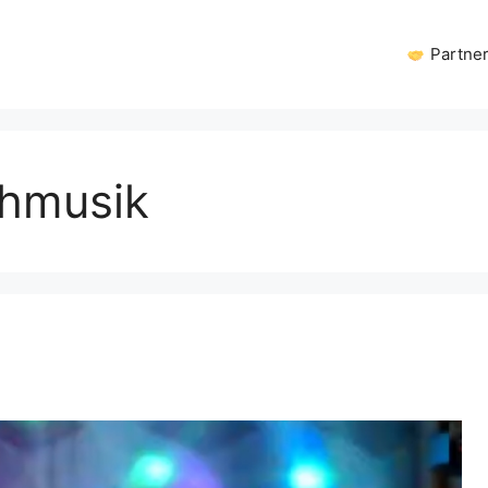
Partne
chmusik