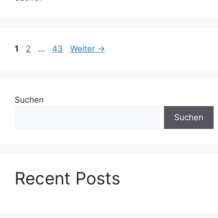
Seite
Seite
Seite
1
2
…
43
Weiter
→
Suchen
Suchen
Recent Posts