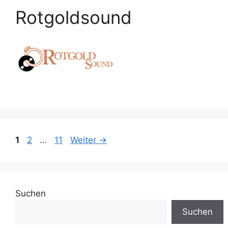
Rotgoldsound
Seite
Seite
Seite
1
2
…
11
Weiter
→
Suchen
Suchen