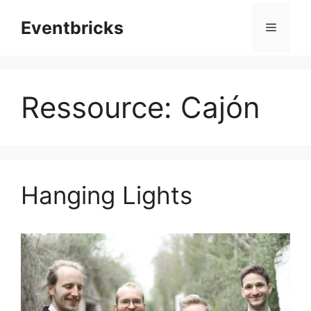
Zum
Eventbricks
Inhalt
Menü
springen
Ressource:
Cajón
Hanging Lights