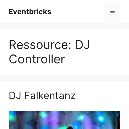
Zum
Eventbricks
Inhalt
Menü
springen
Ressource:
DJ
Controller
DJ Falkentanz