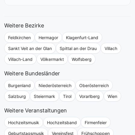
Weitere Bezirke
Feldkirchen
Hermagor
Klagenfurt-Land
Sankt Veit an der Glan
Spittal an der Drau
Villach
Villach-Land
Völkermarkt
Wolfsberg
Weitere Bundesländer
Burgenland
Niederösterreich
Oberösterreich
Salzburg
Steiermark
Tirol
Vorarlberg
Wien
Weitere Veranstaltungen
Hochzeitsmusik
Hochzeitsband
Firmenfeier
Geburtstagsmusik
Vereinsfest
Frühschoppen