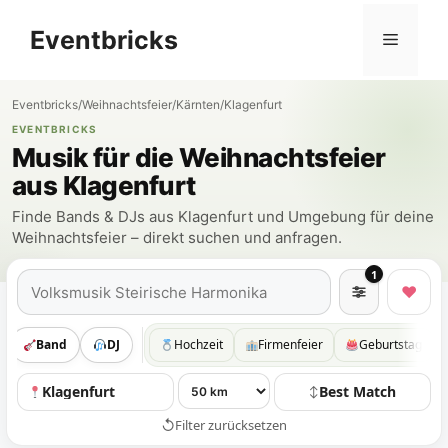
Zum
Eventbricks
Inhalt
Menü
springen
Eventbricks
/
Weihnachtsfeier
/
Kärnten
/
Klagenfurt
EVENTBRICKS
Musik für die Weihnachtsfeier
aus Klagenfurt
Finde Bands & DJs aus Klagenfurt und Umgebung für deine
Weihnachtsfeier – direkt suchen und anfragen.
1
Suchen
♥
Band
DJ
Hochzeit
Firmenfeier
Geburtstag
Klagenfurt
Best Match
↕
↺
Filter zurücksetzen