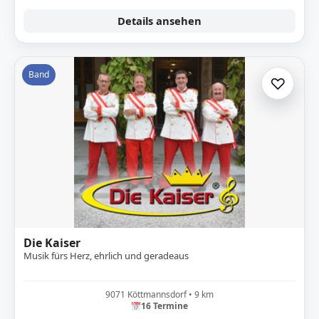
Details ansehen
Band
♡
Zur A
Die Kaiser
Musik fürs Herz, ehrlich und geradeaus
9071 Köttmannsdorf • 9 km
16 Termine