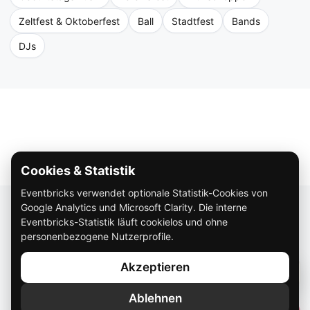
Zeltfest & Oktoberfest
Ball
Stadtfest
Bands
DJs
Cookies & Statistik
Eventbricks verwendet optionale Statistik-Cookies von
Über Eventbricks
Google Analytics und Microsoft Clarity. Die interne
Eventbricks-Statistik läuft cookielos und ohne
So funktioniert Eventbricks
personenbezogene Nutzerprofile.
Impressum
Akzeptieren
Datenschutz
Ablehnen
AGB