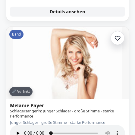
Details ansehen
Band
♡
Zur A
Verlinkt
Melanie Payer
Schlagersängerin: Junger Schlager - große Stimme - starke
Performance
Junger Schlager - große Stimme - starke Performance