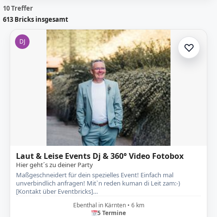
10 Treffer
613
Bricks insgesamt
DJ
♡
Zur A
Laut & Leise Events Dj & 360° Video Fotobox
Hier geht´s zu deiner Party
Maßgeschneidert für dein spezielles Event! Einfach mal
unverbindlich anfragen! Mit`n reden kuman di Leit zam:-)
[Kontakt über Eventbricks]…
Ebenthal in Kärnten • 6 km
5 Termine