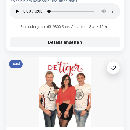
Ich spiele am Keyboard und singe dazu.
Einsiedlergasse 65, 9300 Sank Veit an der Glan • 15 km
Details ansehen
Band
♡
Zur A