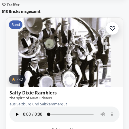
52 Treffer
613
Bricks insgesamt
Band
♡
Zur A
PRO
Salty Dixie Ramblers
the spirit of New Orleans
aus Salzburg und Salzkammergut