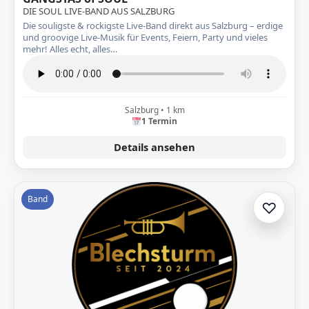
DIE SOUL LIVE-BAND AUS SALZBURG
Die souligste & rockigste Live-Band direkt aus Salzburg – erdige
und groovige Live-Musik für Events, Feiern, Party und vieles
mehr! Alles echt, alles…
Salzburg • 1 km
1 Termin
Details ansehen
Band
♡
Zur A