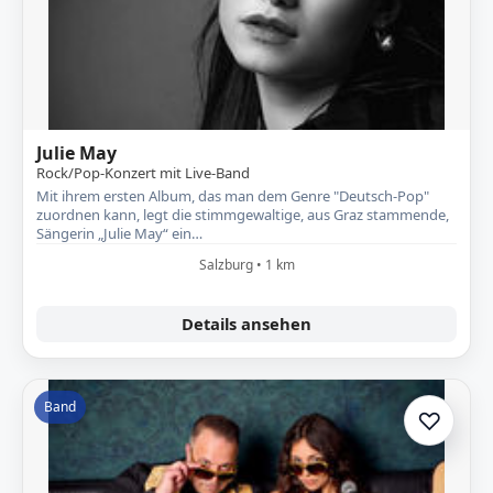
Julie May
Rock/Pop-Konzert mit Live-Band
Mit ihrem ersten Album, das man dem Genre "Deutsch-Pop"
zuordnen kann, legt die stimmgewaltige, aus Graz stammende,
Sängerin „Julie May“ ein…
Salzburg • 1 km
Details ansehen
Band
♡
Zur A