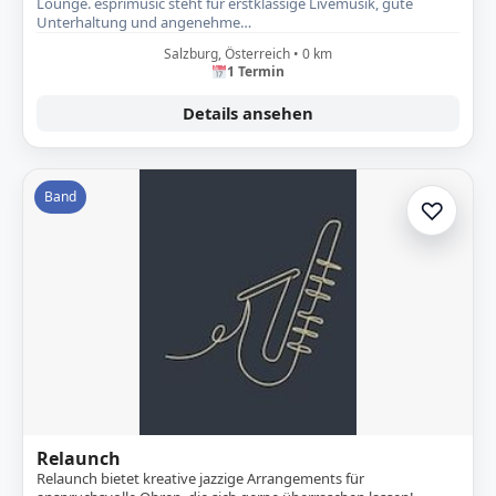
Lounge. esprimusic steht für erstklassige Livemusik, gute
Unterhaltung und angenehme…
Salzburg, Österreich • 0 km
1 Termin
Details ansehen
Band
♡
Zur A
Relaunch
Relaunch bietet kreative jazzige Arrangements für