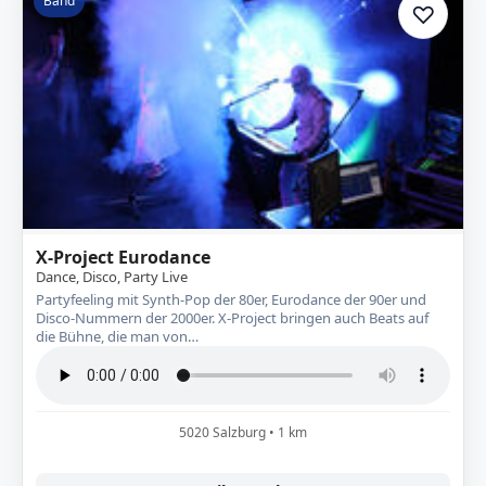
Band
♡
Zur A
X-Project Eurodance
Dance, Disco, Party Live
Partyfeeling mit Synth-Pop der 80er, Eurodance der 90er und
Disco-Nummern der 2000er. X-Project bringen auch Beats auf
die Bühne, die man von…
5020 Salzburg • 1 km