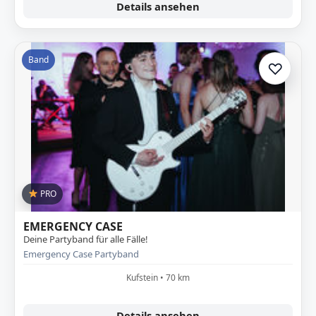
Details ansehen
Band
♡
Zur A
PRO
EMERGENCY CASE
Deine Partyband für alle Fälle!
Emergency Case Partyband
Kufstein • 70 km
Details ansehen