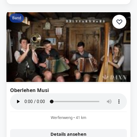
Band
♡
Zur A
Oberlehen Musi
Werfenweng • 41 km
Details ansehen