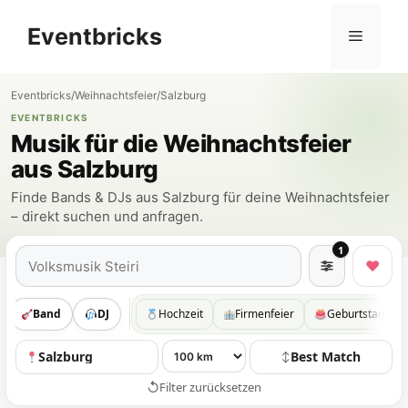
Zum
Eventbricks
Inhalt
Menü
springen
Eventbricks
/
Weihnachtsfeier
/
Salzburg
EVENTBRICKS
Musik für die Weihnachtsfeier
aus Salzburg
Finde Bands & DJs aus Salzburg für deine Weihnachtsfeier
– direkt suchen und anfragen.
1
Suchen
♥
Band
DJ
Hochzeit
Firmenfeier
Geburtstag
Salzburg
Best Match
↕
↺
Filter zurücksetzen