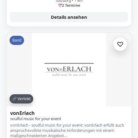
Salzburg • 1 km
2 Termine
Details ansehen
Band
♡
Zur A
Verlinkt
vonErlach
soulful music for your event
vonErlach - soulful music for your event: vonErlach erfüllt auch
anspruchsvollste musikalische Anforderungen mit einem
maßgeschneiderten Angebot…