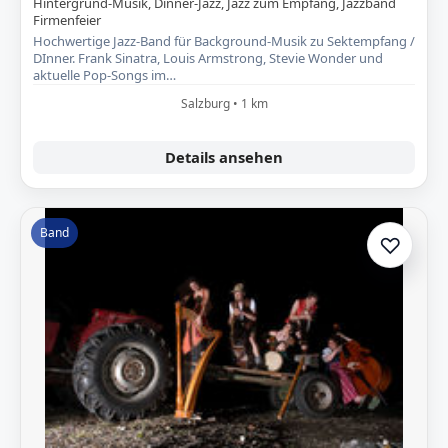
Hintergrund-Musik, Dinner-Jazz, Jazz zum Empfang, Jazzband
Firmenfeier
Hochwertige Jazz-Band für Background-Musik zu Sektempfang /
DInner. Frank Sinatra, Louis Armstrong, Stevie Wonder und
aktuelle Pop-Songs im…
Salzburg • 1 km
Details ansehen
Band
♡
Zur A