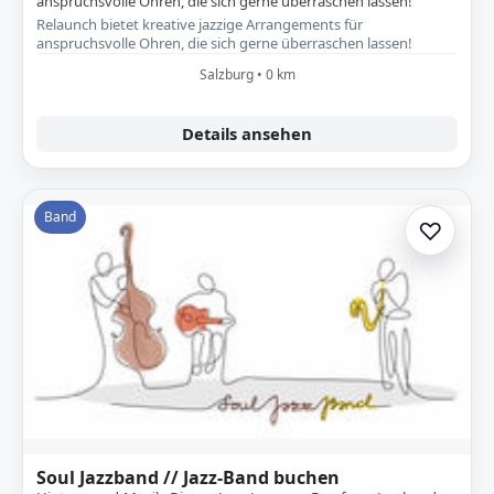
anspruchsvolle Ohren, die sich gerne überraschen lassen!
Relaunch bietet kreative jazzige Arrangements für
anspruchsvolle Ohren, die sich gerne überraschen lassen!
Salzburg • 0 km
Details ansehen
Band
♡
Zur A
Soul Jazzband // Jazz-Band buchen