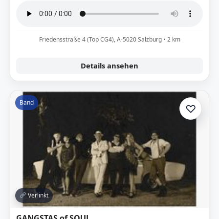
Friedensstraße 4 (Top CG4), A-5020 Salzburg • 2 km
Details ansehen
Band
♡
Zur A
Verlinkt
GANGSTAS of SOUL