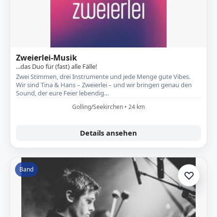
Zweierlei-Musik
...das Duo für (fast) alle Fälle!
Zwei Stimmen, drei Instrumente und jede Menge gute Vibes.
Wir sind Tina & Hans – Zweierlei – und wir bringen genau den
Sound, der eure Feier lebendig…
Golling/Seekirchen • 24 km
Details ansehen
Band
♡
Zur A