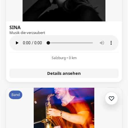
SINA
Musik die verzaubert
Salzburg • 0 km
Details ansehen
Band
♡
Zur A