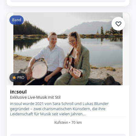
Band
♡
Zur A
PRO
in:soul
Exklusive Live-Musik mit Stil
in:soul wurde 2021 von Sara Schroll und Lukas Blunder
gegründet – zwei charismatischen Künstlern, die ihre
Leidenschaft für Musik seit vielen Jahren…
Kufstein • 70 km