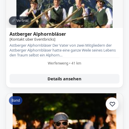
Verlinkt
Astberger Alphornbläser
[Kontakt über Eventbricks]
Astberger Alphornbläser Der Vater von zwei Mitgliedern der
Astberger Alphornbläser hatte eine ganze Weile seines Lebens
den Traum selbst ein Alphorn…
Werfenweng • 41 km
Details ansehen
Band
♡
Zur A