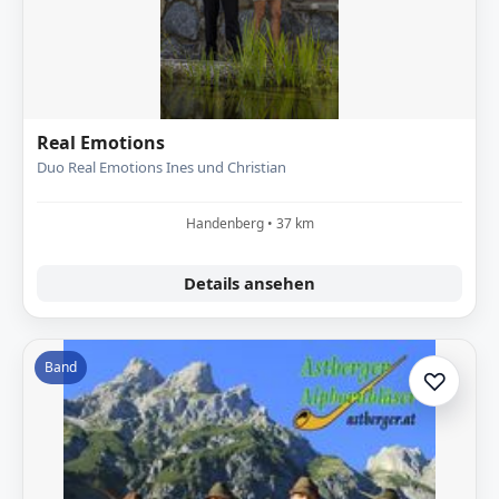
Real Emotions
Duo Real Emotions Ines und Christian
Handenberg • 37 km
Details ansehen
Band
♡
Zur A