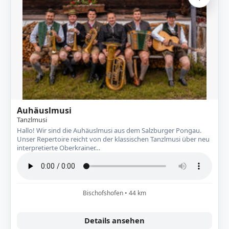
Zur A
Auhäuslmusi
Tanzlmusi
Hallo! Wir sind die Auhäuslmusi aus dem Salzburger Pongau.
Unser Repertoire reicht von der klassischen Tanzlmusi über neu
interpretierte Oberkrainer…
Bischofshofen • 44 km
Details ansehen