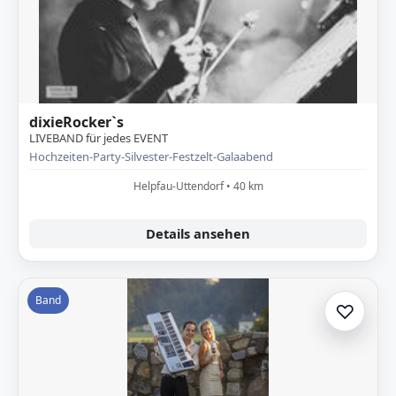
dixieRocker`s
LIVEBAND für jedes EVENT
Hochzeiten-Party-Silvester-Festzelt-Galaabend
Helpfau-Uttendorf • 40 km
Details ansehen
Band
♡
Zur A