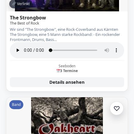
Verlinkt
The Strongbow
The Best of Rock
Wir sind "The Strongbow", eine Rock-Coverband aus Kärnten
The Strongbow, eine 5 Mann starke Rockband: - Ein rockender
Frontmann, Drums, Bass…
Seeboden
3 Termine
Details ansehen
Band
♡
Zur A