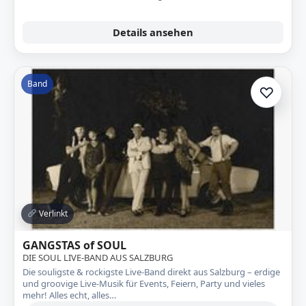
Details ansehen
Band
♡
Zur A
Verlinkt
GANGSTAS of SOUL
DIE SOUL LIVE-BAND AUS SALZBURG
Die souligste & rockigste Live-Band direkt aus Salzburg – erdige
und groovige Live-Musik für Events, Feiern, Party und vieles
mehr! Alles echt, alles…