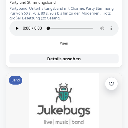
Party und Stimmungsband
Partyband, Unterhaltungsband mit Charme. Party Stimmung
Pur von 60´s, 70´s, 80´s, 90´s bis hin zu den Modernen.. Trotz
großer Besetzung (2x Gesang…
Wien
Details ansehen
Band
♡
Zur A