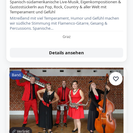
Spanisch-südamerikanische Live-Musik, Eigenkompositionen &
Gustostückerln aus Pop, Rock, Country & aller Welt mit
Temperament und Gefühl
Mitreißend mit viel Temperament, Humor und Gefühl machen
wir südliche Stimmung mit Flamenco-Gitarre, Gesang &
Percussions. Spanische…
Graz
Details ansehen
Band
♡
Zur A
Verlinkt