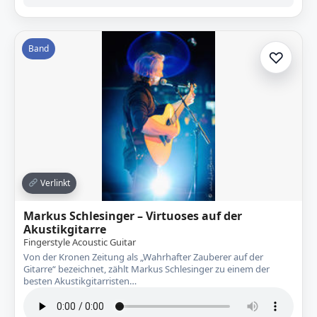
Band
♡
Zur A
Verlinkt
Markus Schlesinger – Virtuoses auf der
Akustikgitarre
Fingerstyle Acoustic Guitar
Von der Kronen Zeitung als „Wahrhafter Zauberer auf der
Gitarre“ bezeichnet, zählt Markus Schlesinger zu einem der
besten Akustikgitarristen…