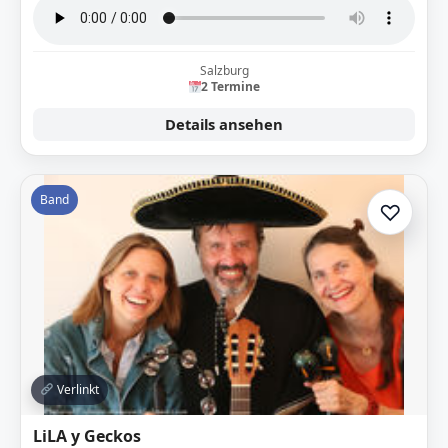
Salzburg
2 Termine
Details ansehen
Band
♡
Zur A
Verlinkt
LiLA y Geckos