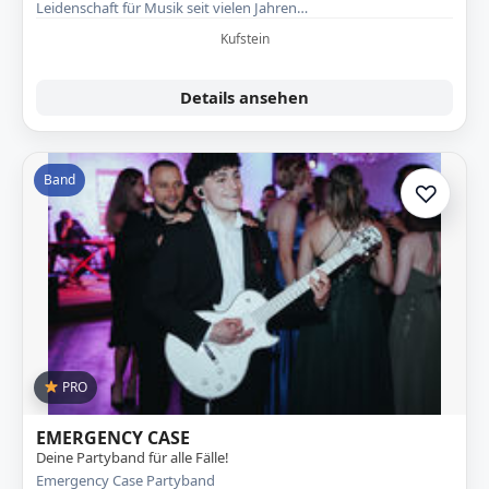
Leidenschaft für Musik seit vielen Jahren…
Kufstein
Details ansehen
Band
♡
Zur A
PRO
EMERGENCY CASE
Deine Partyband für alle Fälle!
Emergency Case Partyband