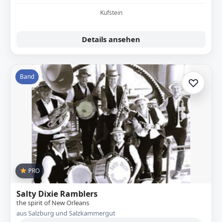
Kufstein
Details ansehen
Band
♡
Zur A
PRO
Salty Dixie Ramblers
the spirit of New Orleans
aus Salzburg und Salzkammergut