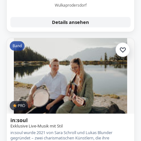
Wulkaprodersdorf
Details ansehen
Band
♡
Zur A
PRO
in:soul
Exklusive Live-Musik mit Stil
in:soul wurde 2021 von Sara Schroll und Lukas Blunder
gegründet – zwei charismatischen Künstlern, die ihre