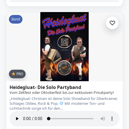
Band
♡
Zur A
PRO
Heidegluat- Die Solo Partyband
Vom Zeltfest oder Oktoberfest bis zur exklusiven Privatparty!
„Heidegluat: Christian ist deine Solo Showband für Oberkrainer,
Schlager, Oldies, Rock & Pop.
Mit moderner Ton- und
Lichttechnik sorge ich für den…