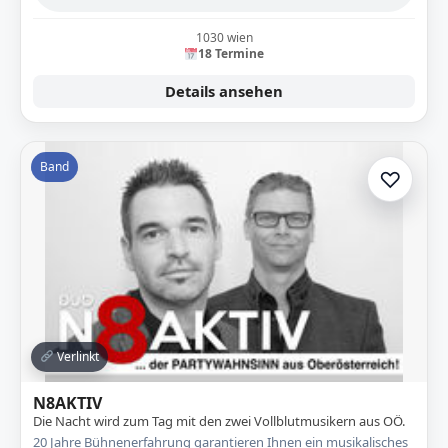
1030 wien
18 Termine
Details ansehen
Band
♡
Zur A
Verlinkt
N8AKTIV
Die Nacht wird zum Tag mit den zwei Vollblutmusikern aus OÖ.
20 Jahre Bühnenerfahrung garantieren Ihnen ein musikalisches