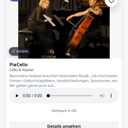
♡
Zur A
Verlinkt
PiaCello
Cello & Klavier
Besondere Anlässe brauchen besondere Musik....Ob Hochzeiten,
Firmen-/Geburtstagsfeiern, Verabschiedungen, Sponsionen, etc.
Wir gehen gerne auch auf…
Rohrbach in OÖ
Details ansehen