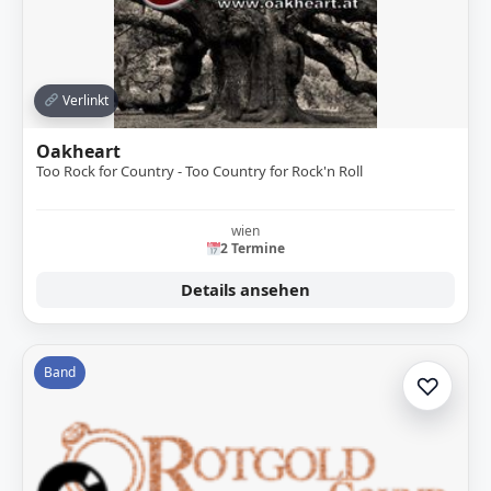
Verlinkt
Oakheart
Too Rock for Country - Too Country for Rock'n Roll
wien
2 Termine
Details ansehen
Band
♡
Zur A