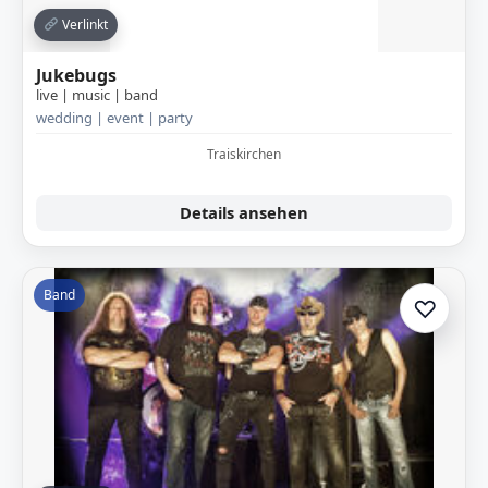
Verlinkt
Jukebugs
live | music | band
wedding | event | party
Traiskirchen
Details ansehen
Band
♡
Zur A