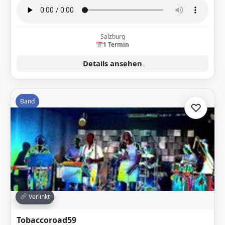
Salzburg
1 Termin
Details ansehen
Band
♡
Zur A
Verlinkt
Tobaccoroad59