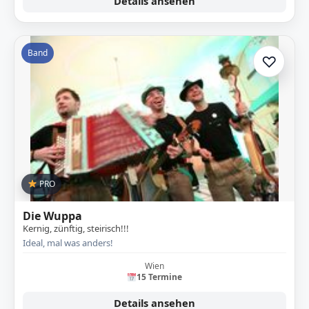
Details ansehen
Band
♡
Zur A
PRO
Die Wuppa
Kernig, zünftig, steirisch!!!
Ideal, mal was anders!
Wien
15 Termine
Details ansehen