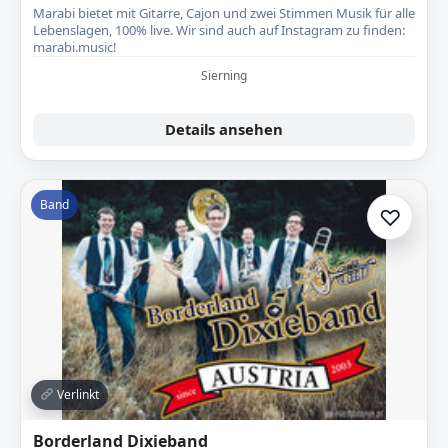
Marabi bietet mit Gitarre, Cajon und zwei Stimmen Musik für alle
Lebenslagen, 100% live. Wir sind auch auf Instagram zu finden:
marabi.music!
Sierning
Details ansehen
Band
♡
Zur A
Verlinkt
Borderland Dixieband