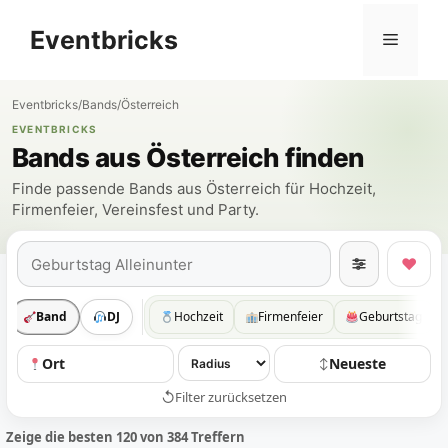
Zum
Eventbricks
Inhalt
Menü
springen
Eventbricks
/
Bands
/
Österreich
EVENTBRICKS
Bands aus Österreich finden
Finde passende Bands aus Österreich für Hochzeit,
Firmenfeier, Vereinsfest und Party.
Suchen
♥
Band
DJ
Hochzeit
Firmenfeier
Geburtstag
Ort
Neueste
↕
↺
Filter zurücksetzen
Zeige die besten 120 von 384 Treffern