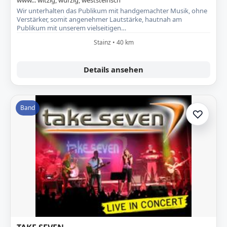
www... witzig, würzig, weststeirisch
Wir unterhalten das Publikum mit handgemachter Musik, ohne
Verstärker, somit angenehmer Lautstärke, hautnah am
Publikum mit unserem vielseitigen…
Stainz • 40 km
Details ansehen
Band
♡
Zur A