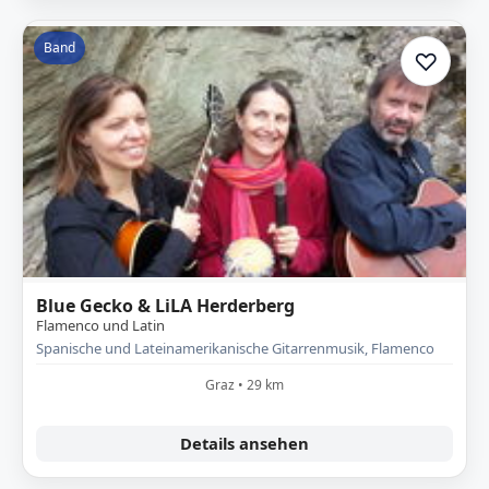
Band
♡
Zur A
Blue Gecko & LiLA Herderberg
Flamenco und Latin
Spanische und Lateinamerikanische Gitarrenmusik, Flamenco
Graz • 29 km
Details ansehen