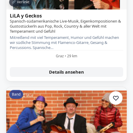
Verlinkt
LiLA y Geckos
Spanisch-südamerikanische Live-Musik, Eigenkompositionen &
Gustostückerln aus Pop, Rock, Country & aller Welt mit
Temperament und Gefühl
Mitreißend mit viel Temperament, Humor und Gefühl machen
wir südliche Stimmung mit Flamenco-Gitarre, Gesang &
Percussions. Spanische…
Graz • 29 km
Details ansehen
Band
♡
Zur A