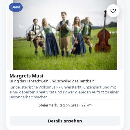
Band
♡
Zur A
Margrets Musi
Bring das Tanzschwein und schwing das Tanzbein!
Junge, steirische Volksmusik - unverstärkt, unzensiert und mit
einer geballten Kreativität und Power, die jeden Auftritt zu einer
Besonderheit machen.
Steiermark, Region Graz • 29 km
Details ansehen