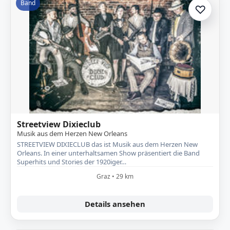
Band
♡
Zur A
Streetview Dixieclub
Musik aus dem Herzen New Orleans
STREETVIEW DIXIECLUB das ist Musik aus dem Herzen New
Orleans. In einer unterhaltsamen Show präsentiert die Band
Superhits und Stories der 1920iger…
Graz • 29 km
Details ansehen