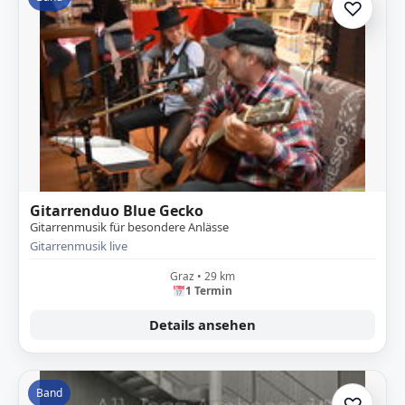
♡
Zur A
Gitarrenduo Blue Gecko
Gitarrenmusik für besondere Anlässe
Gitarrenmusik live
Graz • 29 km
1 Termin
Details ansehen
Band
♡