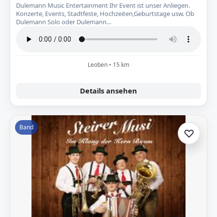
Dulemann Music Entertainment Ihr Event ist unser Anliegen.
Konzerte, Events, Stadtfeste, Hochzeiten,Geburtstage usw. Ob
Dulemann Solo oder Dulemann…
Leoben • 15 km
Details ansehen
Band
♡
Zur A