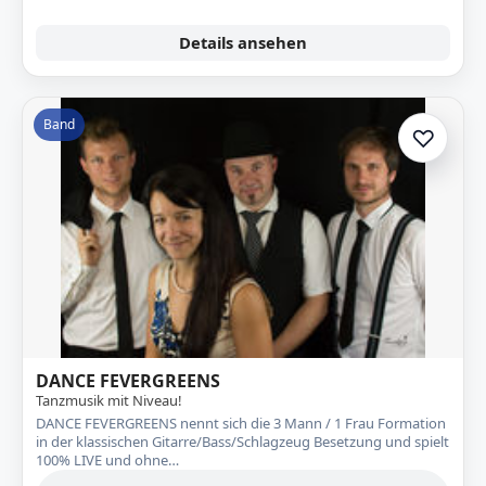
Details ansehen
Band
♡
Zur A
DANCE FEVERGREENS
Tanzmusik mit Niveau!
DANCE FEVERGREENS nennt sich die 3 Mann / 1 Frau Formation
in der klassischen Gitarre/Bass/Schlagzeug Besetzung und spielt
100% LIVE und ohne…