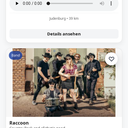
Judenburg • 39 km
Details ansehen
Band
♡
Zur A
Raccoon