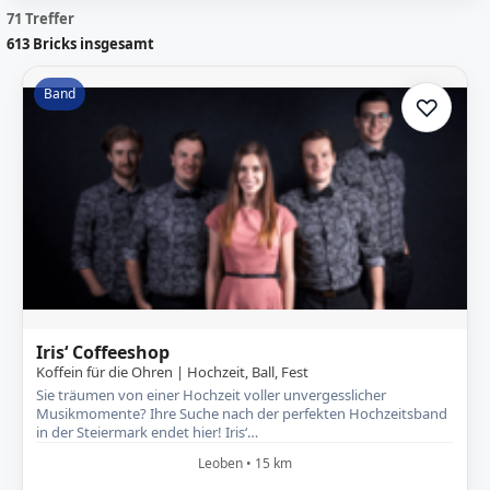
71 Treffer
613
Bricks insgesamt
Band
♡
Zur A
Iris‘ Coffeeshop
Koffein für die Ohren | Hochzeit, Ball, Fest
Sie träumen von einer Hochzeit voller unvergesslicher
Musikmomente? Ihre Suche nach der perfekten Hochzeitsband
in der Steiermark endet hier! Iris‘…
Leoben • 15 km