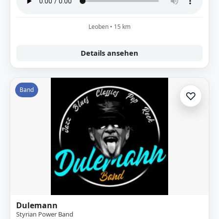
Leoben • 15 km
Details ansehen
Band
♡
Zur A
Dulemann
Styrian Power Band