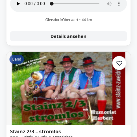
Gleisdorf/Oberwart • 44 km
Details ansehen
Band
♡
Zur A
Stainz 2/3 – stromlos