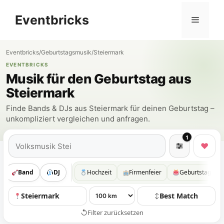
Zum
Eventbricks
Inhalt
Menü
springen
Eventbricks
/
Geburtstagsmusik
/
Steiermark
EVENTBRICKS
Musik für den Geburtstag aus
Steiermark
Finde Bands & DJs aus Steiermark für deinen Geburtstag –
unkompliziert vergleichen und anfragen.
1
Suchen
♥
Band
DJ
Hochzeit
Firmenfeier
Geburtstag
Steiermark
Best Match
↕
↺
Filter zurücksetzen