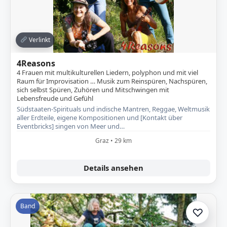
Verlinkt
4Reasons
4 Frauen mit multikulturellen Liedern, polyphon und mit viel
Raum für Improvisation … Musik zum Reinspüren, Nachspüren,
sich selbst Spüren, Zuhören und Mitschwingen mit
Lebensfreude und Gefühl
Südstaaten-Spirituals und indische Mantren, Reggae, Weltmusik
aller Erdteile, eigene Kompositionen und [Kontakt über
Eventbricks] singen von Meer und…
Graz • 29 km
Details ansehen
Band
♡
Zur A