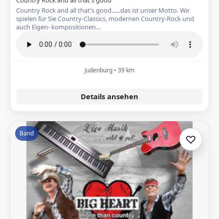
Country Rock and all that's good
Country Rock and all that's good......das ist unser Motto. Wir
spielen für Sie Country-Classics, modernen Country-Rock und
auch Eigen- kompositionen…
Judenburg • 39 km
Details ansehen
Band
♡
Zur A