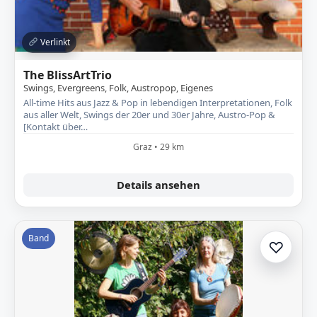
Verlinkt
The BlissArtTrio
Swings, Evergreens, Folk, Austropop, Eigenes
All-time Hits aus Jazz & Pop in lebendigen Interpretationen, Folk
aus aller Welt, Swings der 20er und 30er Jahre, Austro-Pop &
[Kontakt über…
Graz • 29 km
Details ansehen
Band
♡
Zur A