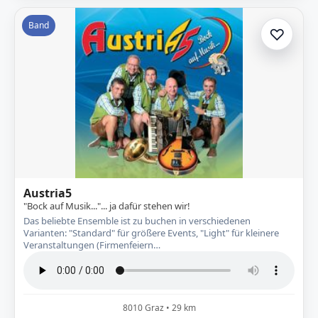
Band
♡
Zur A
Austria5
"Bock auf Musik..."... ja dafür stehen wir!
Das beliebte Ensemble ist zu buchen in verschiedenen
Varianten: "Standard" für größere Events, "Light" für kleinere
Veranstaltungen (Firmenfeiern…
8010 Graz • 29 km