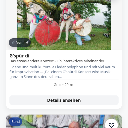
Verlinkt
G’spür di
Das etwas andere Konzert - Ein interaktives Miteinander
Eigene und multikulturelle Lieder polyphon und mit viel Raum
für Improvisation … „Bei einem G’spürdi-Konzert wird Musik
ganz im Sinne des deutschen…
Graz • 29 km
Details ansehen
Band
♡
Zur A