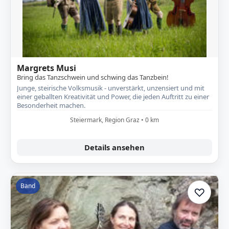
Margrets Musi
Bring das Tanzschwein und schwing das Tanzbein!
Junge, steirische Volksmusik - unverstärkt, unzensiert und mit
einer geballten Kreativität und Power, die jeden Auftritt zu einer
Besonderheit machen.
Steiermark, Region Graz • 0 km
Details ansehen
Band
♡
Zur A