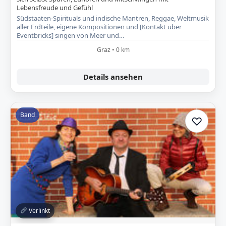
Lebensfreude und Gefühl
Südstaaten-Spirituals und indische Mantren, Reggae, Weltmusik
aller Erdteile, eigene Kompositionen und [Kontakt über
Eventbricks] singen von Meer und…
Graz • 0 km
Details ansehen
Band
♡
Zur A
Verlinkt