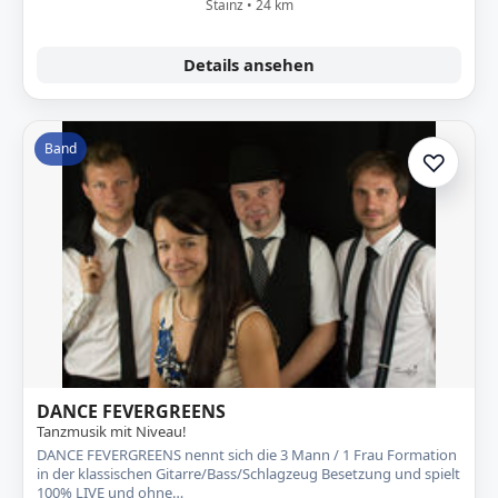
Stainz • 24 km
Details ansehen
Band
♡
Zur A
DANCE FEVERGREENS
Tanzmusik mit Niveau!
DANCE FEVERGREENS nennt sich die 3 Mann / 1 Frau Formation
in der klassischen Gitarre/Bass/Schlagzeug Besetzung und spielt
100% LIVE und ohne…