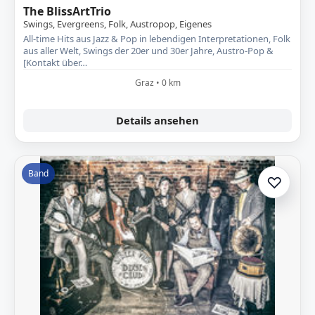
The BlissArtTrio
Swings, Evergreens, Folk, Austropop, Eigenes
All-time Hits aus Jazz & Pop in lebendigen Interpretationen, Folk
aus aller Welt, Swings der 20er und 30er Jahre, Austro-Pop &
[Kontakt über…
Graz • 0 km
Details ansehen
Band
♡
Zur A