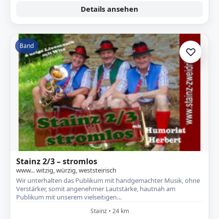
Details ansehen
Band
♡
Zur A
Stainz 2/3 – stromlos
www... witzig, würzig, weststeirisch
Wir unterhalten das Publikum mit handgemachter Musik, ohne
Verstärker, somit angenehmer Lautstärke, hautnah am
Publikum mit unserem vielseitigen…
Stainz • 24 km