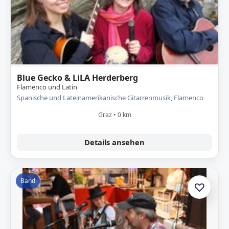
Blue Gecko & LiLA Herderberg
Flamenco und Latin
Spanische und Lateinamerikanische Gitarrenmusik, Flamenco
Graz • 0 km
Details ansehen
Band
♡
Zur A