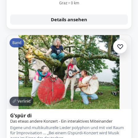
Graz • 0 km
Details ansehen
Band
♡
Zur A
Verlinkt
G’spür di
Das etwas andere Konzert - Ein interaktives Miteinander
Eigene und multikulturelle Lieder polyphon und mit viel Raum
für Improvisation … „Bei einem G’spürdi-Konzert wird Musik