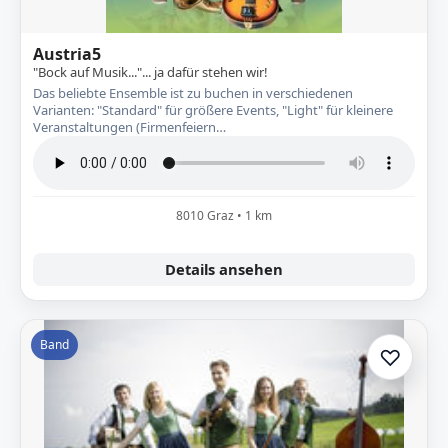
Austria5
"Bock auf Musik..."... ja dafür stehen wir!
Das beliebte Ensemble ist zu buchen in verschiedenen
Varianten: "Standard" für größere Events, "Light" für kleinere
Veranstaltungen (Firmenfeiern…
8010 Graz • 1 km
Details ansehen
Band
♡
Zur A