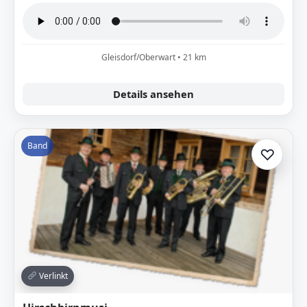
Gleisdorf/Oberwart • 21 km
Details ansehen
Band
♡
Zur A
Verlinkt