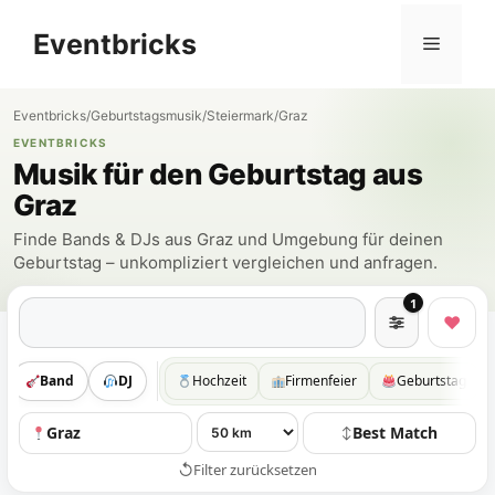
Zum
Eventbricks
Inhalt
Menü
springen
Eventbricks
/
Geburtstagsmusik
/
Steiermark
/
Graz
EVENTBRICKS
Musik für den Geburtstag aus
Graz
Finde Bands & DJs aus Graz und Umgebung für deinen
Geburtstag – unkompliziert vergleichen und anfragen.
1
Suchen
♥
Band
DJ
Hochzeit
Firmenfeier
Geburtstag
Graz
Best Match
↕
↺
Filter zurücksetzen