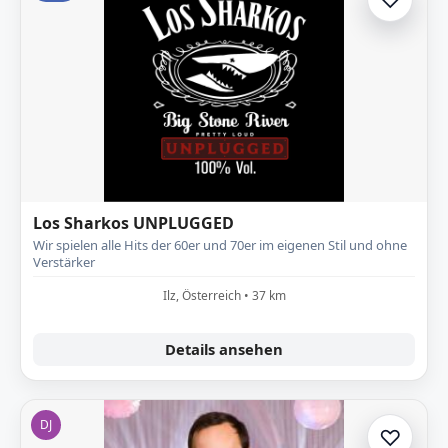
Zur A
Los Sharkos UNPLUGGED
Wir spielen alle Hits der 60er und 70er im eigenen Stil und ohne
Verstärker
Ilz, Österreich • 37 km
Details ansehen
DJ
♡
Zur A