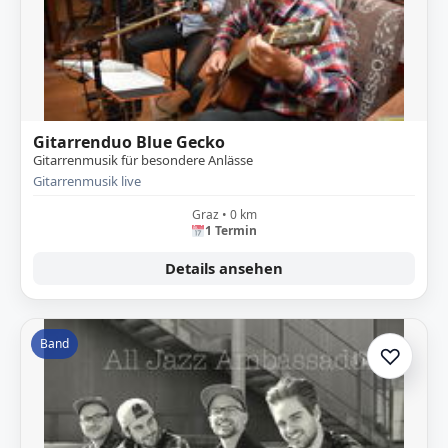
Gitarrenduo Blue Gecko
Gitarrenmusik für besondere Anlässe
Gitarrenmusik live
Graz • 0 km
1 Termin
Details ansehen
Band
♡
Zur A