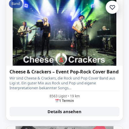
Band
♡
Zur A
Cheese & Crackers – Event Pop-Rock Cover Band
Wir sind Cheese & Crackers, die Rock und Pop Cover Band aus
Ligi st. Ein guter Mix aus Rock und Pop und eigene
Interpretationen bekannter Songs…
8563 Ligist • 19 km
1 Termin
Details ansehen