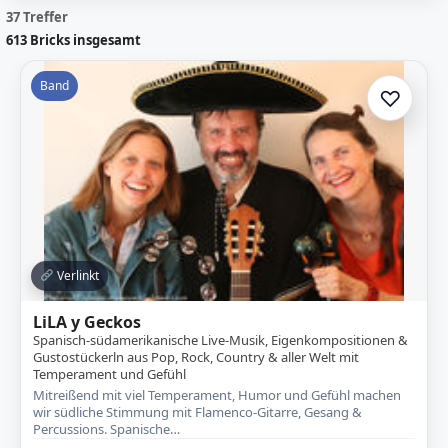
37 Treffer
613
Bricks insgesamt
Band
♡
Zur A
Verlinkt
LiLA y Geckos
Spanisch-südamerikanische Live-Musik, Eigenkompositionen &
Gustostückerln aus Pop, Rock, Country & aller Welt mit
Temperament und Gefühl
Mitreißend mit viel Temperament, Humor und Gefühl machen
wir südliche Stimmung mit Flamenco-Gitarre, Gesang &
Percussions. Spanische…