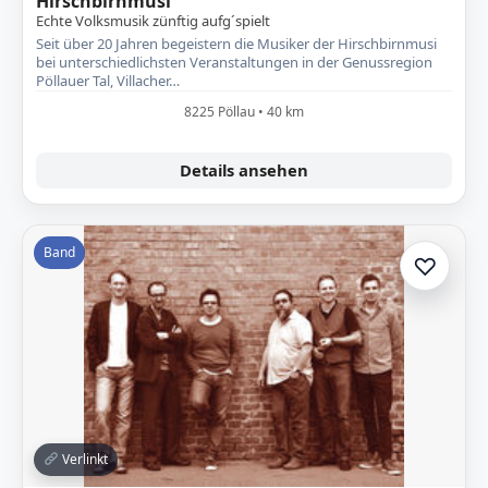
Hirschbirnmusi
Echte Volksmusik zünftig aufg´spielt
Seit über 20 Jahren begeistern die Musiker der Hirschbirnmusi
bei unterschiedlichsten Veranstaltungen in der Genussregion
Pöllauer Tal, Villacher…
8225 Pöllau • 40 km
Details ansehen
Band
♡
Zur A
Verlinkt