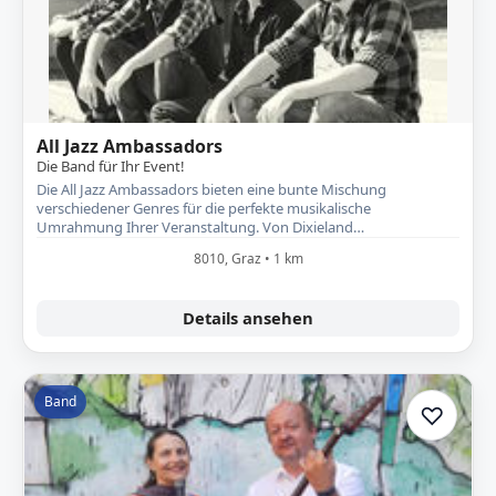
All Jazz Ambassadors
Die Band für Ihr Event!
Die All Jazz Ambassadors bieten eine bunte Mischung
verschiedener Genres für die perfekte musikalische
Umrahmung Ihrer Veranstaltung. Von Dixieland…
8010, Graz • 1 km
Details ansehen
Band
♡
Zur A