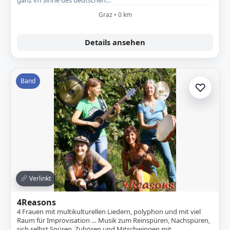
ganz im Sinne des deutschen…
Graz • 0 km
Details ansehen
Band
♡
Zur A
Verlinkt
4Reasons
4 Frauen mit multikulturellen Liedern, polyphon und mit viel
Raum für Improvisation … Musik zum Reinspüren, Nachspüren,
sich selbst Spüren, Zuhören und Mitschwingen mit