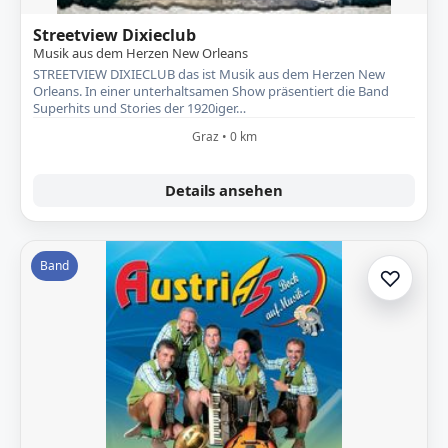
Streetview Dixieclub
Musik aus dem Herzen New Orleans
STREETVIEW DIXIECLUB das ist Musik aus dem Herzen New
Orleans. In einer unterhaltsamen Show präsentiert die Band
Superhits und Stories der 1920iger…
Graz • 0 km
Details ansehen
Band
♡
Zur A