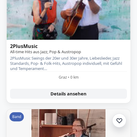
2PlusMusic
All-time Hits aus Jazz, Pop & Austropop
2PlusMusic Swings der 20er und 30er Jahre, Liebeslieder, Jazz
Standards, Pop- & Folk-Hits, Austropop individuell, mit Gefühl
und Temperament…
Graz • 0 km
Details ansehen
Band
♡
Zur A