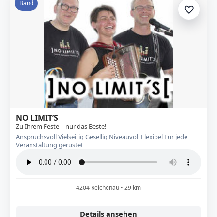
Band
♡
Zur A
NO LIMIT’S
Zu Ihrem Feste – nur das Beste!
Anspruchsvoll Vielseitig Gesellig Niveauvoll Flexibel Für jede
Veranstaltung gerüstet
4204 Reichenau • 29 km
Details ansehen