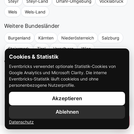
Steyr
Steyr-Land
Urfahr-Umgebung
Vöcklabruck
Wels
Wels-Land
Weitere Bundesländer
Burgenland
Kärnten
Niederösterreich
Salzburg
Steiermark
Tirol
Vorarlberg
Wien
Cookies & Statistik
Weitere Veranstaltungen
Eventbricks verwendet optionale Statistik-Cookies von
Google Analytics und Microsoft Clarity. Die interne
Hochzeitsband
Firmenfeier
Weihnachtsfeier
Eventbricks-Statistik läuft cookielos und ohne
personenbezogene Nutzerprofile.
Geburtstagsmusik
Vereinsfest
Frühschoppen
Zeltfest & Oktoberfest
Ball
Stadtfest
Bands
Akzeptieren
DJs
Ablehnen
Datenschutz