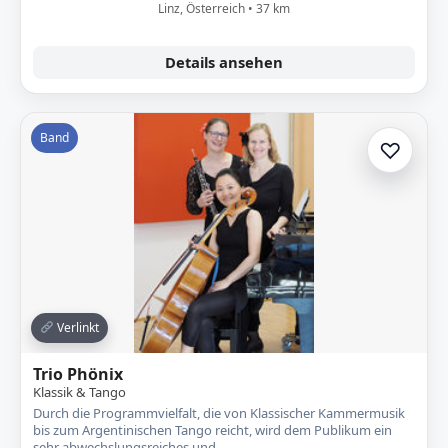
Linz, Österreich • 37 km
Details ansehen
Band
♡
Zur A
Verlinkt
Trio Phönix
Klassik & Tango
Durch die Programmvielfalt, die von Klassischer Kammermusik
bis zum Argentinischen Tango reicht, wird dem Publikum ein
sehr abwechslungsreiches und…