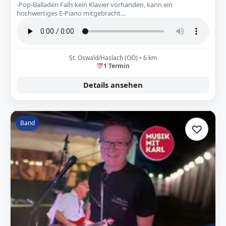
-Pop-Balladen Falls kein Klavier vorhanden, kann ein
hochwertiges E-Piano mitgebracht…
St. Oswald/Haslach (OÖ) • 6 km
1 Termin
Details ansehen
Band
♡
Zur A