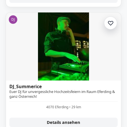
DJ
♡
Zur A
DJ_Summerice
Euer DJ für unvergessliche Hochzeitsfeiern im Raum Eferding &
ganz Österreich!
4070 Eferding • 29 km
Details ansehen