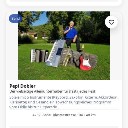
Band
♡
Zur A
Pepi Dobler
Der vielseitige Alleinunterhalter für (fast) jedes Fest
Spiele mit 5 Instrumente (Keybord, Saxofon, Gitarre, Akkordeon,
Klarinette) und Gesang ein abwechslungsreiches Programm
vom Oldie bis zur Hitparade…
4752 Riedau Klosterstrasse 104 • 40 km