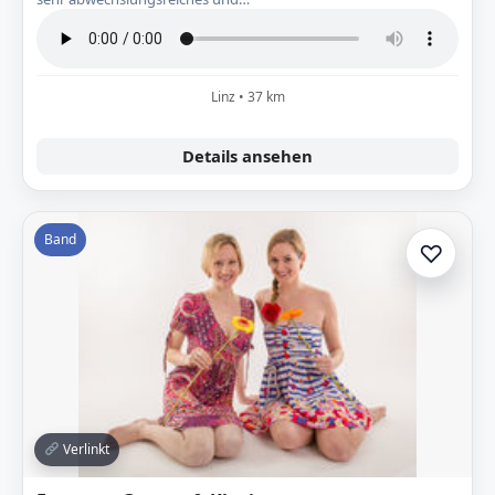
Linz • 37 km
Details ansehen
Band
♡
Zur A
Verlinkt