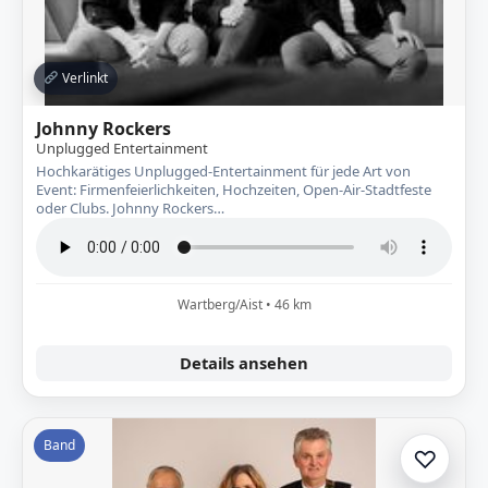
Verlinkt
Johnny Rockers
Unplugged Entertainment
Hochkarätiges Unplugged-Entertainment für jede Art von
Event: Firmenfeierlichkeiten, Hochzeiten, Open-Air-Stadtfeste
oder Clubs. Johnny Rockers…
Wartberg/Aist • 46 km
Details ansehen
Band
♡
Zur A