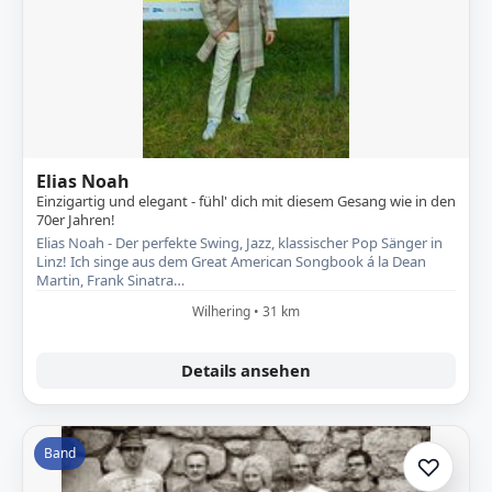
Elias Noah
Einzigartig und elegant - fühl' dich mit diesem Gesang wie in den
70er Jahren!
Elias Noah - Der perfekte Swing, Jazz, klassischer Pop Sänger in
Linz! Ich singe aus dem Great American Songbook á la Dean
Martin, Frank Sinatra…
Wilhering • 31 km
Details ansehen
Band
♡
Zur A