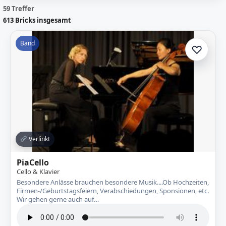
59 Treffer
613
Bricks insgesamt
Band
♡
Zur A
Verlinkt
PiaCello
Cello & Klavier
Besondere Anlässe brauchen besondere Musik....Ob Hochzeiten,
Firmen-/Geburtstagsfeiern, Verabschiedungen, Sponsionen, etc.
Wir gehen gerne auch auf…