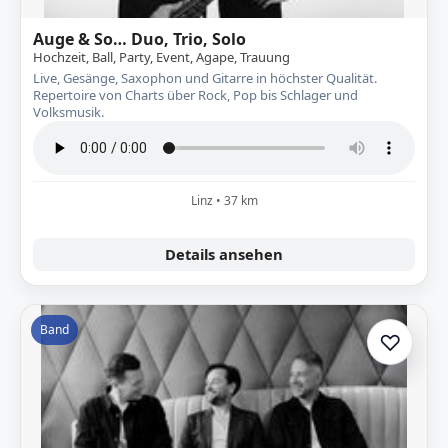
Auge & So… Duo, Trio, Solo
Hochzeit, Ball, Party, Event, Agape, Trauung
Live, Gesänge, Saxophon und Gitarre in höchster Qualität.
Repertoire von Charts über Rock, Pop bis Schlager und
Volksmusik.
Linz • 37 km
Details ansehen
Band
♡
Zur A