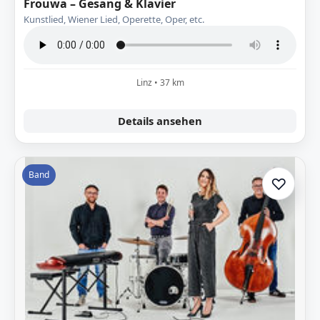
Frouwa – Gesang & Klavier
Kunstlied, Wiener Lied, Operette, Oper, etc.
Linz • 37 km
Details ansehen
Band
♡
Zur A