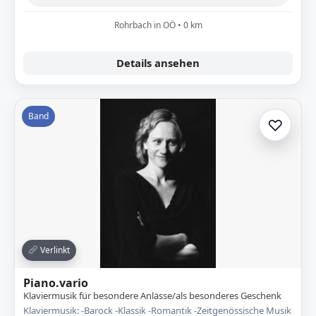
Rohrbach in OÖ • 0 km
Details ansehen
Band
♡
Zur A
Verlinkt
Piano.vario
Klaviermusik für besondere Anlässe/als besonderes Geschenk
Klaviermusik: -Barock -Klassik -Romantik -Zeitgenössische Musik