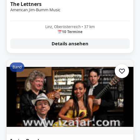
The Lettners
American Jim-Bumm Music
Linz, Oberösterreich • 37 km
10 Termine
Details ansehen
Band
♡
Zur A