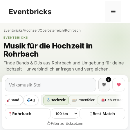
Zum
Eventbricks
Inhalt
Menü
springen
Eventbricks
/
Hochzeit
/
Oberösterreich
/
Rohrbach
EVENTBRICKS
Musik für die Hochzeit in
Rohrbach
Finde Bands & DJs aus Rohrbach und Umgebung für deine
Hochzeit – unverbindlich anfragen und vergleichen.
1
Suchen
♥
Band
DJ
Hochzeit
Firmenfeier
Geburtstag
Rohrbach
Best Match
↕
↺
Filter zurücksetzen