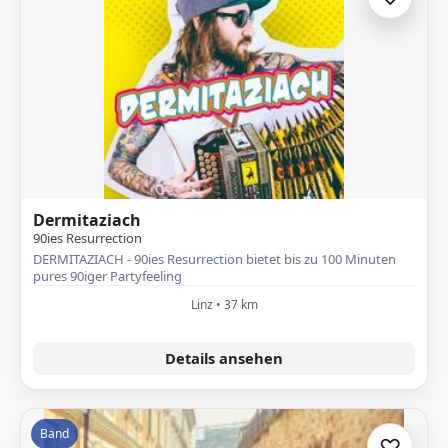
Zur A
Dermitaziach
90ies Resurrection
DERMITAZIACH - 90ies Resurrection bietet bis zu 100 Minuten
pures 90iger Partyfeeling
Linz • 37 km
Details ansehen
Band
♡