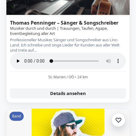
Thomas Penninger – Sänger & Songschreiber
Musiker durch und durch | Trauungen, Taufen, Agape,
Eventbegleitung aller Art
Professioneller Musiker, Sänger und Songschreiber aus Linz-
Land. Ich schreibe und singe Lieder für Kunden aus aller Welt
und trete auf…
St. Marien / OÖ • 24 km
Details ansehen
Band
♡
Zur A