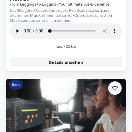
From Leggings to Loggins - Your ultimate 80s experience
Das 80er Jahre-Coverbandprojekt Plus Size, setzt sich aus
erfahrenen MusikerInnen der Linzer/Oberösterreichischen
Musikszene zusammen. In der neu…
Linz • 22 km
Details ansehen
Band
♡
Zur A