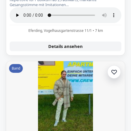
Gesangsstimme mit Imitationen…
Eferding, Vogelhausgartenstrasse 11/1 • 7 km
Details ansehen
Band
♡
Zur A