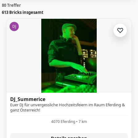
80 Treffer
613
Bricks insgesamt
DJ
♡
Zur A
DJ_Summerice
Euer DJ für unvergessliche Hochzeitsfeiern im Raum Eferding &
ganz Österreich!
4070 Eferding • 7 km