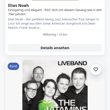
Elias Noah
Einzigartig und elegant - fühl' dich mit diesem Gesang wie in den
70er Jahren!
Elias Noah - Der perfekte Swing, Jazz, klassischer Pop Sänger in
Linz! Ich singe aus dem Great American Songbook á la Dean
Martin, Frank Sinatra…
Wilhering • 16 km
Details ansehen
Band
♡
Zur A