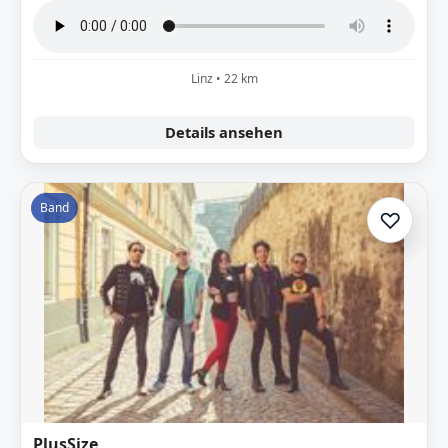
Linz • 22 km
Details ansehen
Band
♡
Zur A
PlusSize