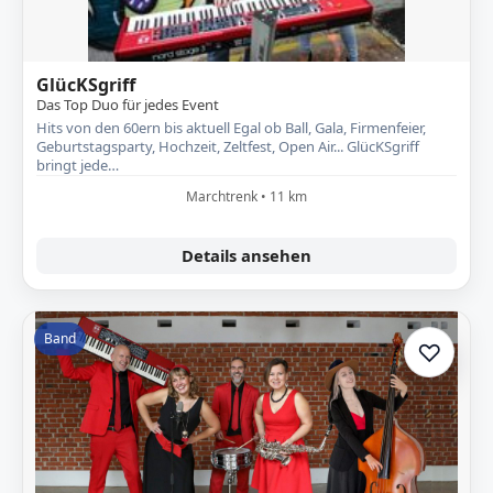
GlücKSgriff
Das Top Duo für jedes Event
Hits von den 60ern bis aktuell Egal ob Ball, Gala, Firmenfeier,
Geburtstagsparty, Hochzeit, Zeltfest, Open Air... GlücKSgriff
bringt jede…
Marchtrenk • 11 km
Details ansehen
Band
♡
Zur A