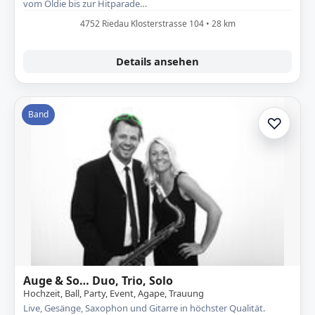
vom Oldie bis zur Hitparade…
4752 Riedau Klosterstrasse 104 • 28 km
Details ansehen
Band
♡
Zur A
Auge & So… Duo, Trio, Solo
Hochzeit, Ball, Party, Event, Agape, Trauung
Live, Gesänge, Saxophon und Gitarre in höchster Qualität.