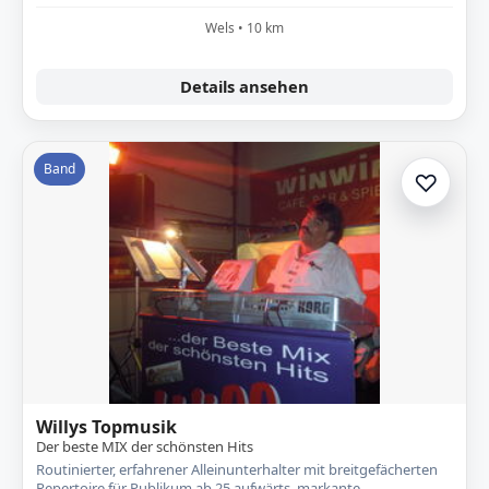
Wels • 10 km
Details ansehen
Band
♡
Zur A
Willys Topmusik
Der beste MIX der schönsten Hits
Routinierter, erfahrener Alleinunterhalter mit breitgefächerten
Repertoire für Publikum ab 25 aufwärts, markante