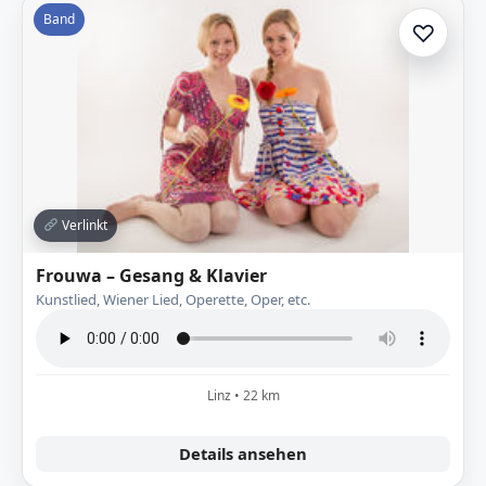
Band
♡
Zur A
Verlinkt
Frouwa – Gesang & Klavier
Kunstlied, Wiener Lied, Operette, Oper, etc.
Linz • 22 km
Details ansehen