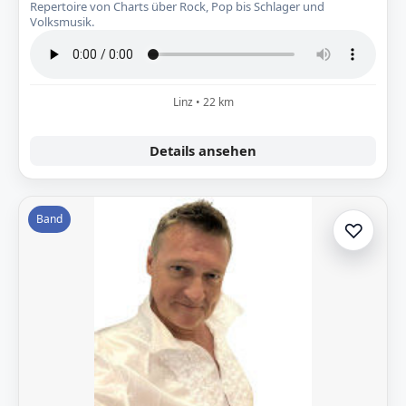
Repertoire von Charts über Rock, Pop bis Schlager und
Volksmusik.
Linz • 22 km
Details ansehen
Band
♡
Zur A