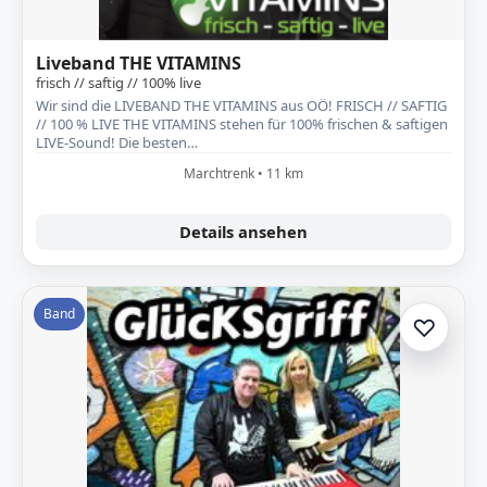
Liveband THE VITAMINS
frisch // saftig // 100% live
Wir sind die LIVEBAND THE VITAMINS aus OÖ! FRISCH // SAFTIG
// 100 % LIVE THE VITAMINS stehen für 100% frischen & saftigen
LIVE-Sound! Die besten…
Marchtrenk • 11 km
Details ansehen
Band
♡
Zur A