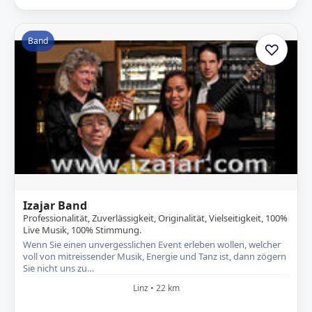
Band
♡
Zur A
Izajar Band
Professionalität, Zuverlässigkeit, Originalität, Vielseitigkeit, 100%
Live Musik, 100% Stimmung.
Wenn Sie einen unvergesslichen Event erleben wollen, welcher
voll von mitreissender Musik, Energie und Tanz ist, dann zögern
Sie nicht uns zu…
Linz • 22 km