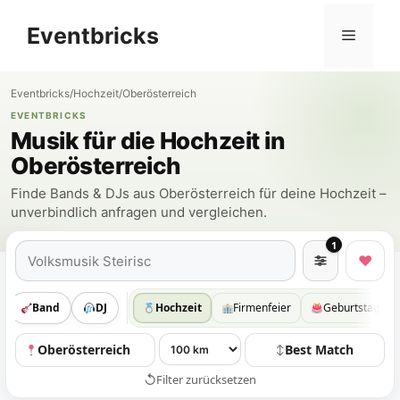
Zum
Eventbricks
Inhalt
Menü
springen
Eventbricks
/
Hochzeit
/
Oberösterreich
EVENTBRICKS
Musik für die Hochzeit in
Oberösterreich
Finde Bands & DJs aus Oberösterreich für deine Hochzeit –
unverbindlich anfragen und vergleichen.
1
Suchen
♥
Band
DJ
Hochzeit
Firmenfeier
Geburtstag
Oberösterreich
Best Match
↕
↺
Filter zurücksetzen