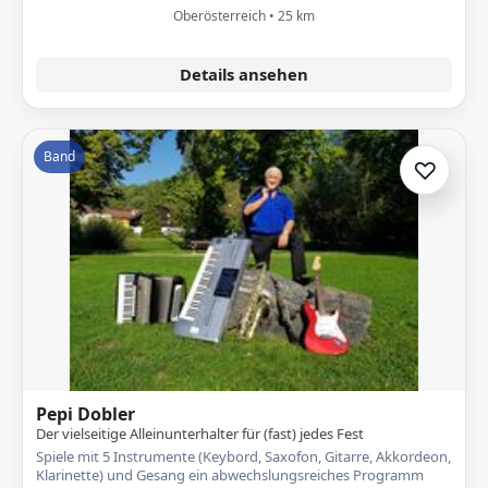
Oberösterreich • 25 km
Details ansehen
Band
♡
Zur A
Pepi Dobler
Der vielseitige Alleinunterhalter für (fast) jedes Fest
Spiele mit 5 Instrumente (Keybord, Saxofon, Gitarre, Akkordeon,
Klarinette) und Gesang ein abwechslungsreiches Programm