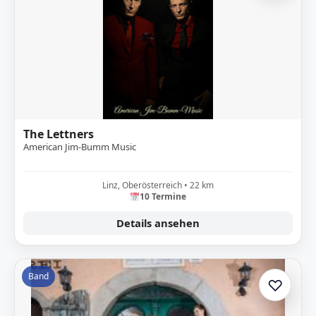
The Lettners
American Jim-Bumm Music
Linz, Oberösterreich • 22 km
10 Termine
Details ansehen
Band
♡
Zur A