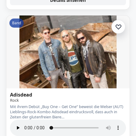
Details ansehen
Band
♡
Zur A
Adisdead
Rock
Mit ihrem Debüt „Buy One – Get One“ beweist die Welser (AUT)
Lieblings-Rock-Kombo Adisdead eindrucksvoll, dass auch in
Zeiten der glutenfreien Biere…