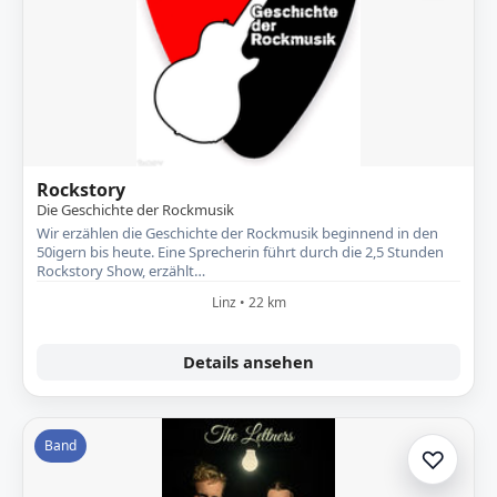
Rockstory
Die Geschichte der Rockmusik
Wir erzählen die Geschichte der Rockmusik beginnend in den
50igern bis heute. Eine Sprecherin führt durch die 2,5 Stunden
Rockstory Show, erzählt…
Linz • 22 km
Details ansehen
Band
♡
Zur A