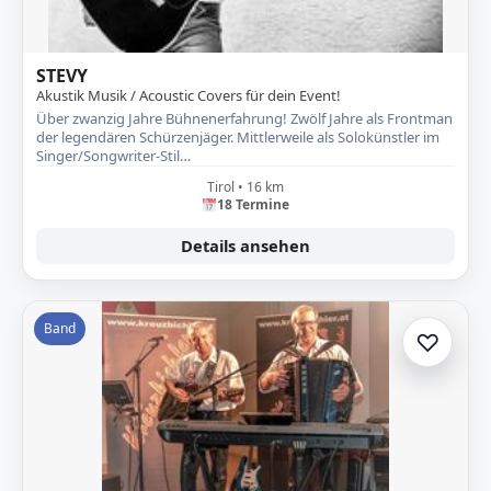
STEVY
Akustik Musik / Acoustic Covers für dein Event!
Über zwanzig Jahre Bühnenerfahrung! Zwölf Jahre als Frontman
der legendären Schürzenjäger. Mittlerweile als Solokünstler im
Singer/Songwriter-Stil…
Tirol • 16 km
18 Termine
Details ansehen
Band
♡
Zur A