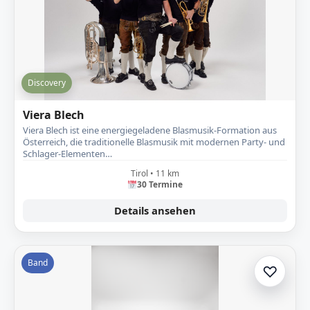
Discovery
Viera Blech
Viera Blech ist eine energiegeladene Blasmusik-Formation aus
Österreich, die traditionelle Blasmusik mit modernen Party- und
Schlager-Elementen…
Tirol • 11 km
30 Termine
Details ansehen
Band
♡
Zur A