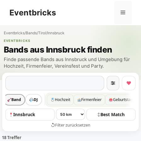
Zum
Eventbricks
Inhalt
Menü
springen
Eventbricks
/
Bands
/
Tirol
/
Innsbruck
EVENTBRICKS
Bands aus Innsbruck finden
Finde passende Bands aus Innsbruck und Umgebung für
Hochzeit, Firmenfeier, Vereinsfest und Party.
Suchen
♥
Band
DJ
Hochzeit
Firmenfeier
Geburtstag
Innsbruck
Best Match
↕
↺
Filter zurücksetzen
18 Treffer