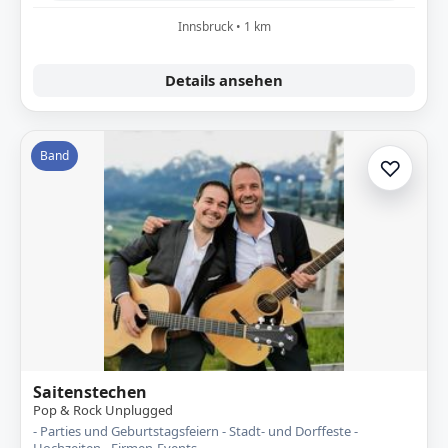
Innsbruck • 1 km
Details ansehen
Band
♡
Zur A
Saitenstechen
Pop & Rock Unplugged
- Parties und Geburtstagsfeiern - Stadt- und Dorffeste -