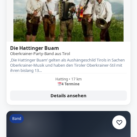
Die Hattinger Buam
Oberkrainer-Party-Band aus Tirol
‚Die Hattinger Buam’ gelten als Aushängeschild Tirols in Sachen
Oberkrainer-Musik und haben den Tiroler Oberkrainer-Stil mit
ihren bislang 13…
Hatting • 17 km
4 Termine
Details ansehen
Band
♡
Zur A