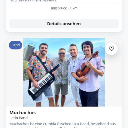
Hochzeiten - Firmen-Events
Innsbruck • 1 km
Details ansehen
Band
♡
Zur A
Muchachos
Latin Band
Muchachos ist eine Cumbia-Psychedelica-Band, bestehend aus