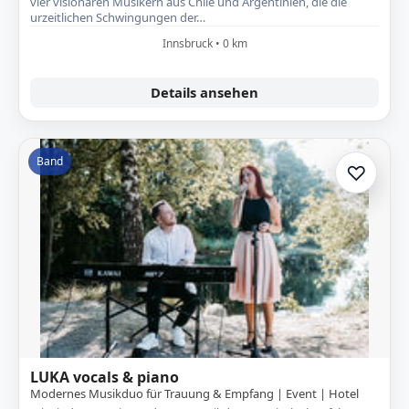
vier visionären Musikern aus Chile und Argentinien, die die
urzeitlichen Schwingungen der…
Innsbruck • 0 km
Details ansehen
Band
♡
Zur A
LUKA vocals & piano
Modernes Musikduo für Trauung & Empfang | Event | Hotel