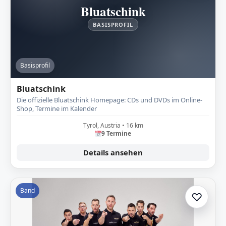
Bluatschink
BASISPROFIL
Basisprofil
Bluatschink
Die offizielle Bluatschink Homepage: CDs und DVDs im Online-
Shop, Termine im Kalender
Tyrol, Austria • 16 km
9 Termine
Details ansehen
Band
♡
Zur A