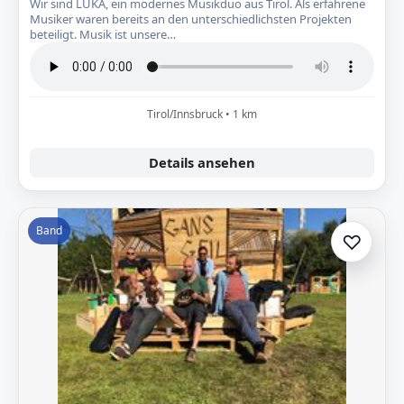
Wir sind LUKA, ein modernes Musikduo aus Tirol. Als erfahrene
Musiker waren bereits an den unterschiedlichsten Projekten
beteiligt. Musik ist unsere…
Tirol/Innsbruck • 1 km
Details ansehen
Band
♡
Zur A