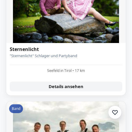
Sternenlicht
"Sternenlicht" Schlager und Partyband
Seefeld in Tirol • 17 km
Details ansehen
Band
♡
Zur A