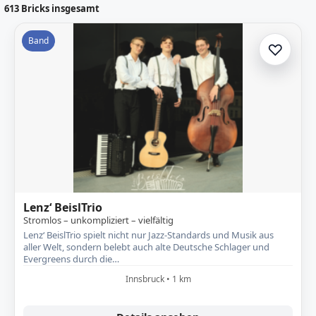
613
Bricks insgesamt
Band
♡
Zur A
Lenz‘ BeislTrio
Stromlos – unkompliziert – vielfältig
Lenz‘ BeislTrio spielt nicht nur Jazz-Standards und Musik aus
aller Welt, sondern belebt auch alte Deutsche Schlager und
Evergreens durch die…
Innsbruck • 1 km