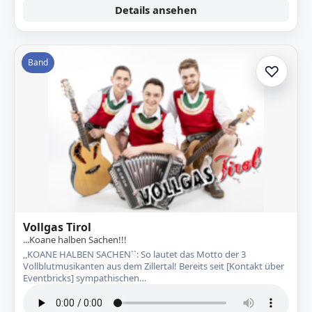
Details ansehen
Band
♡
Zur A
Vollgas Tirol
...Koane halben Sachen!!!
,,KOANE HALBEN SACHEN``: So lautet das Motto der 3
Vollblutmusikanten aus dem Zillertal! Bereits seit [Kontakt über
Eventbricks] sympathischen…